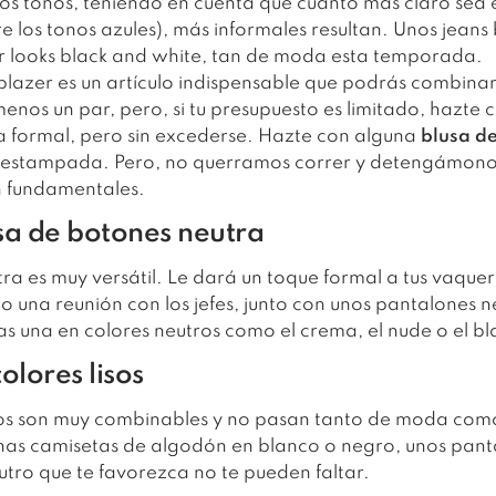
os tonos, teniendo en cuenta que cuanto más claro sea e
los tonos azules), más informales resultan. Unos jeans
r looks black and white, tan de moda esta temporada.
 blazer es un artículo indispensable que podrás combinar 
menos un par, pero, si tu presupuesto es limitado, hazte 
a formal, pero sin excederse. Hazte con alguna
blusa de
a estampada. Pero, no querramos correr y detengámono
n fundamentales.
sa de botones neutra
a es muy versátil. Le dará un toque formal a tus vaquer
o una reunión con los jefes, junto con unos pantalones n
ijas una en colores neutros como el crema, el nude o el b
olores lisos
isos son muy combinables y no pasan tanto de moda co
nas camisetas de algodón en blanco o negro, unos panta
utro que te favorezca no te pueden faltar.