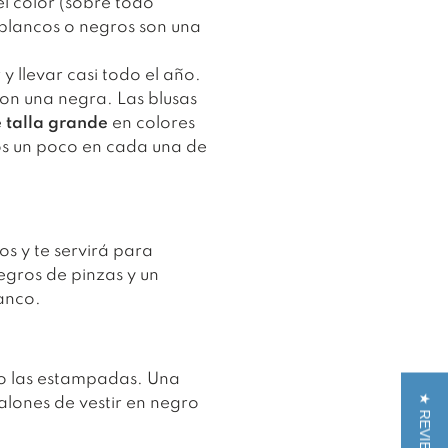
l color (sobre todo
 blancos o negros son una
y llevar casi todo el año.
con una negra. Las blusas
 talla grande
en colores
s un poco en cada una de
os y te servirá para
egros de pinzas y un
lanco.
mo las estampadas. Una
★ REVIEWS
lones de vestir en negro