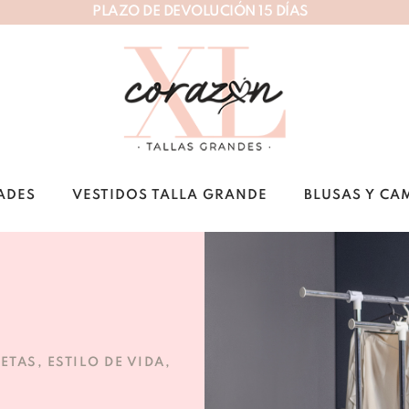
P
L
A
Z
O
D
E
D
E
V
O
L
U
C
I
Ó
N
1
5
D
Í
A
S
ADES
VESTIDOS TALLA GRANDE
BLUSAS Y CA
ETAS
,
ESTILO DE VIDA
,