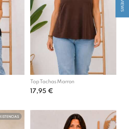
★ REVIEWS
Top Tachas Marron
17,95
€
to
Añadir al carrito
XISTENCIAS