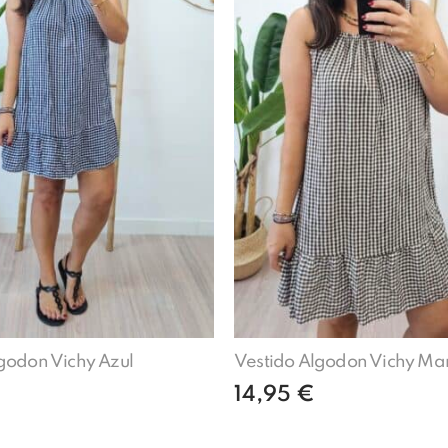
godon Vichy Azul
Vestido Algodon Vichy Ma
14,95
€
Añadir al carrito
Leer más