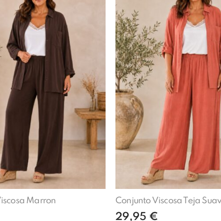
Viscosa Marron
Conjunto Viscosa Teja Sua
€
29,95
€