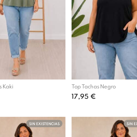
s Kaki
Top Tachas Negro
17,95
€
Añadir al carrito
Añadir al carri
SIN EXISTENCIAS
SIN E