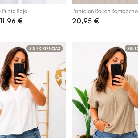
 Punto Rojo
Pantalon Ballon Bombacho
11,96
€
20,95
€
Añadir al carrito
Leer más
SIN EXISTENCIAS
SIN E