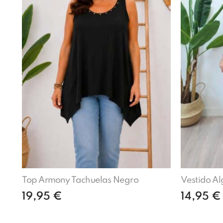
Top Armony Tachuelas Negro
Vestido Al
19,95
€
14,95
€
Añadir al carrito