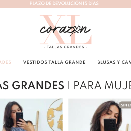
P
L
A
Z
O
D
E
D
E
V
O
L
U
C
I
Ó
N
1
5
D
Í
A
S
ADES
VESTIDOS TALLA GRANDE
BLUSAS Y CA
AS GRANDES
| PARA MUJ
SIN E