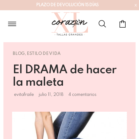
x
P
L
A
Z
O
D
E
D
E
V
O
L
U
C
I
Ó
N
1
5
D
Í
A
S
BLOG
,
ESTILO DE VIDA
El DRAMA de hacer
la maleta
evitafraile
julio 11, 2018
4 comentarios