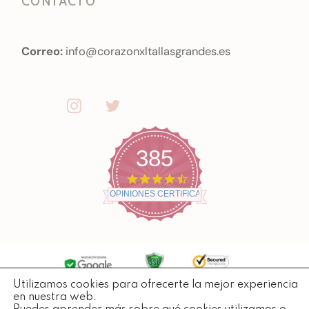
CONTACTO
Correo:
info@corazonxltallasgrandes.es
385
4
.
OPINIONES CERTIFICADAS
7
s
t
a
r
r
a
t
Utilizamos cookies para ofrecerte la mejor experiencia
Copyright ©
2026
Todos losderechos reservados.
i
en nuestra web.
n