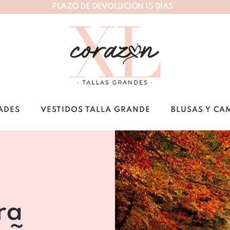
P
L
A
Z
O
D
E
D
E
V
O
L
U
C
I
Ó
N
1
5
D
Í
A
S
ADES
VESTIDOS TALLA GRANDE
BLUSAS Y CA
ra