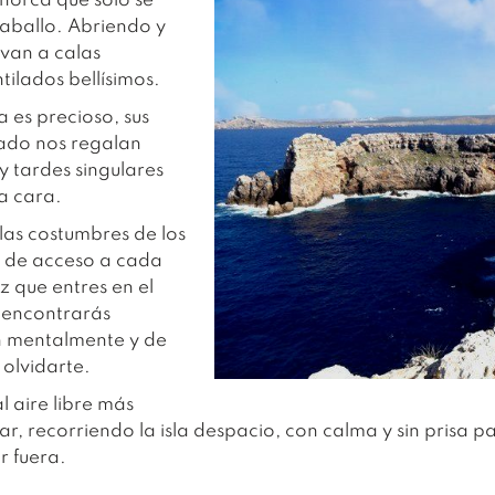
norca que solo se
caballo. Abriendo y
evan a calas
tilados bellísimos.
a es precioso, sus
ado nos regalan
 tardes singulares
la cara.
las costumbres de los
a de acceso a cada
z que entres en el
o encontrarás
n mentalmente y de
 olvidarte.
l aire libre más
, recorriendo la isla despacio, con calma y sin prisa p
r fuera.