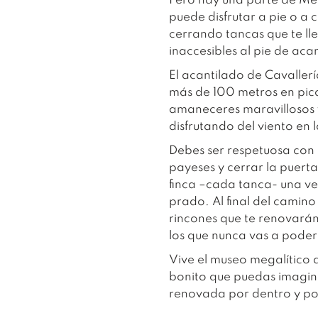
Pero hay una parte de Me
puede disfrutar a pie o a 
cerrando tancas que te ll
inaccesibles al pie de acan
El acantilado de Cavallerí
más de 100 metros en pic
amaneceres maravillosos y
disfrutando del viento en 
Debes ser respetuosa con 
payeses y cerrar la puert
finca –cada tanca- una ve
prado. Al final del camin
rincones que te renovará
los que nunca vas a poder
Vive el museo megalítico a
bonito que puedas imaginar
renovada por dentro y po