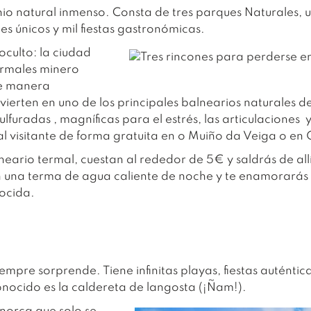
io natural inmenso. Consta de tres parques Naturales, 
es únicos y mil fiestas gastronómicas.
culto: la ciudad
ermales minero
de manera
ierten en uno de los principales balnearios naturales 
sulfuradas , magníficas para el estrés, las articulaciones
l visitante de forma gratuita en o Muiño da Veiga o en 
alneario termal, cuestan al rededor de 5€ y saldrás de a
 una terma de agua caliente de noche y te enamorarás d
ocida.
empre sorprende. Tiene infinitas playas, fiestas auténti
onocido es la caldereta de langosta (¡Ñam!).