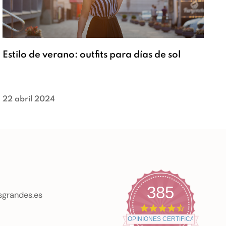
Estilo de verano: outfits para días de sol
22 abril 2024
385
sgrandes.es
4
.
OPINIONES CERTIFICADAS
7