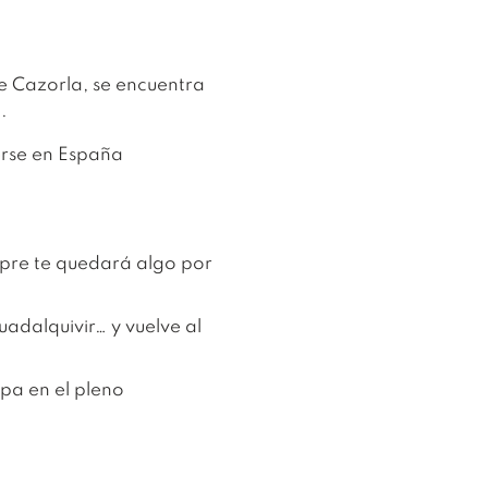
 de Cazorla, se encuentra
.
mpre te quedará algo por
adalquivir… y vuelve al
opa en el pleno