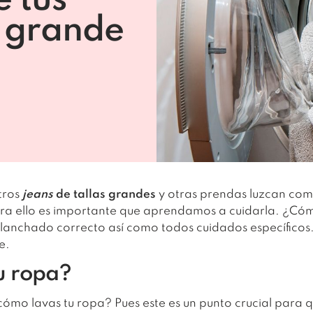
e tus
a grande
tros
jeans
de tallas grandes
y otras prendas luzcan com
ara ello es importante que aprendamos a cuidarla. ¿Có
planchado correcto así como todos cuidados específicos
e.
u ropa?
cómo lavas tu ropa? Pues este es un punto crucial par