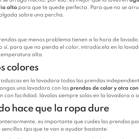
e se arruga mucho, por eso, es mejor que lo laves en
agu
ia alta
para que te quede perfecta. Para que no se arru
olgada sobre una percha.
prendas que menos problema tienen a la hora de lavado
sí, para que no pierda el color, introdúcela en la lava
temperatura alta.
s colores
roduzcas en la lavadora todas las prendas independien
pongas una lavadora con las
prendas de color y otra co
n con facilidad, lávalas siempre solas en la lavadora o
do hace que la ropa dure
nteriormente, es importante que cuides las prendas pa
sencillos
tips
que te van a ayudar bastante.