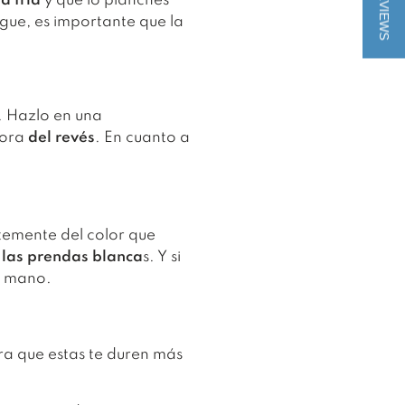
★ REVIEWS
a fría
y que lo planches
gue, es importante que la
. Hazlo en una
dora
del revés
. En cuanto a
temente del color que
n las prendas blanca
s. Y si
 a mano.
ra que estas te duren más