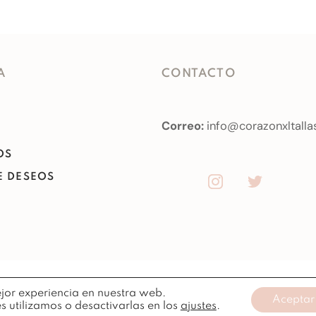
A
CONTACTO
Correo:
info@corazonxltalla
OS
DE DESEOS
O
ejor experiencia en nuestra web.
Copyright ©
2026
Todos losderechos reservados.
Aceptar
 utilizamos o desactivarlas en los
ajustes
.