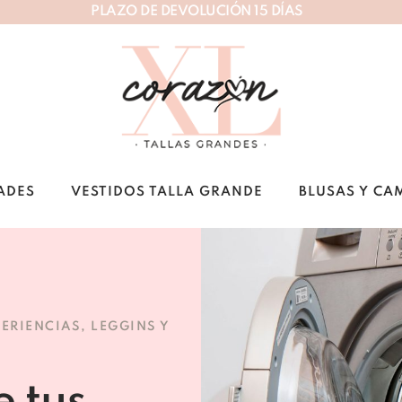
P
L
A
Z
O
D
E
D
E
V
O
L
U
C
I
Ó
N
1
5
D
Í
A
S
ADES
VESTIDOS TALLA GRANDE
BLUSAS Y CA
PERIENCIAS
,
LEGGINS Y