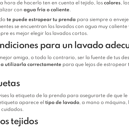
 hora de hacerlo ten en cuenta el tejido, los
colores
, lo
ealizar con
agua fría o caliente
.
ado
te puede estropear tu prenda
para siempre o enveje
cuentes se encuentran los lavados con agua muy calient
re es mejor elegir los lavados cortos.
ondiciones para un lavado ade
ejor amiga, o todo lo contrario, ser la fuente de tus de
a utilizarla correctamente
para que lejos de estropear 
uetas
ises la etiqueta de la prenda para asegurarte de que le
etiqueta aparece el
tipo de lavado
, a mano o máquina, 
 cuidados.
os tejidos