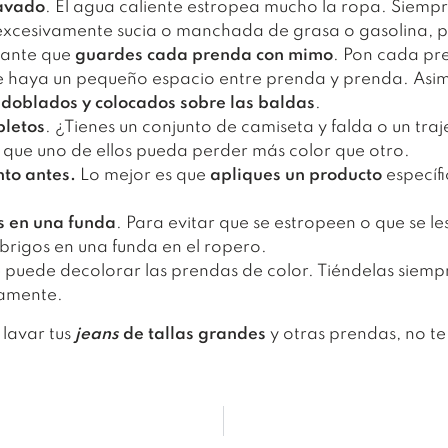
lavado
. El agua caliente estropea mucho la ropa. Siemp
excesivamente sucia o manchada de grasa o gasolina, po
tante que
guardes cada prenda con mimo
. Pon cada p
ue haya un pequeño espacio entre prenda y prenda. Asim
n
doblados y colocados sobre las baldas
.
pletos
. ¿Tienes un conjunto de camiseta y falda o un tr
s que uno de ellos pueda perder más color que otro.
to antes.
Lo mejor es que
apliques un producto
específ
s en una funda
. Para evitar que se estropeen o que se le
abrigos en una funda en el ropero.
e puede decolorar las prendas de color. Tiéndelas siempre 
tamente.
lavar tus
jeans
de tallas grandes
y otras prendas, no te