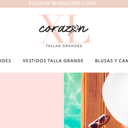
P
L
A
Z
O
D
E
D
E
V
O
L
U
C
I
Ó
N
1
5
D
Í
A
S
ADES
VESTIDOS TALLA GRANDE
BLUSAS Y CA