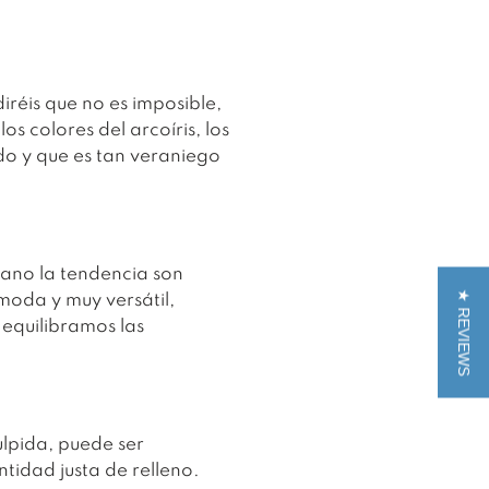
diréis que no es imposible,
los colores del arcoíris, los
ado y que es tan veraniego
rano la tendencia son
★ REVIEWS
moda y muy versátil,
 equilibramos las
ulpida, puede ser
tidad justa de relleno.