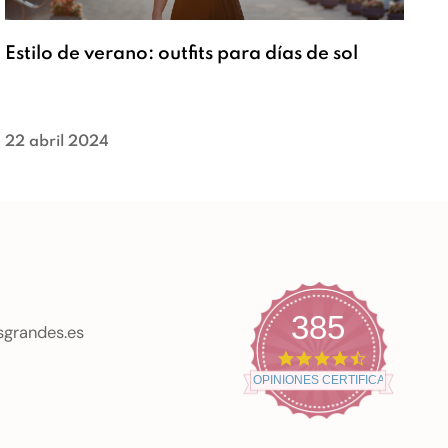
Estilo de verano: outfits para días de sol
22 abril 2024
385
sgrandes.es
4
.
OPINIONES CERTIFICADAS
7
s
t
a