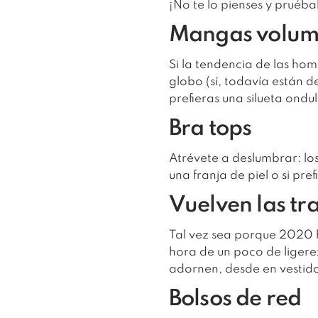
¡No te lo pienses y pruéba
Mangas volumi
Si la tendencia de las ho
globo (sí, todavía están
prefieras una silueta ondu
Bra tops
Atrévete a deslumbrar: los
una franja de piel o si pr
Vuelven las tr
Tal vez sea porque 2020 h
hora de un poco de ligerez
adornen, desde en vestid
Bolsos de red