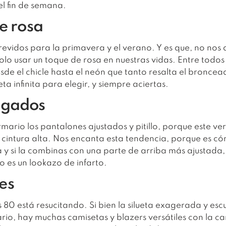
el fin de semana.
de rosa
revidos para la primavera y el verano. Y e
s que, no nos 
olo usar un toque de rosa en nuestras vidas.
Entre todos 
esde el chicle hasta el neón que tanto resalta el bronce
eta infinita para elegir, y siempre aciertas.
lgados
mario los pantalones ajustados y pitillo, porque este ve
cintura alta. Nos encanta esta tendencia, porque es có
y si la combinas con una parte de arriba más ajustada,
o es un lookazo de infarto.
es
s 80 está resucitando.
Si bien la silueta exagerada y esc
io, hay muchas camisetas y blazers versátiles con la can