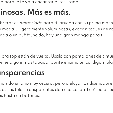
lo porque te va a encantar el resultado!
nosas. Más es más.
mbreras es
demasiado
para ti, prueba con su prima más su
 de moda). Ligeramente voluminosas, evocan toques de 
lada o un puff fruncido, hay una gran manga para ti.
 bra top están de vuelta. Úsalo con pantalones de cintu
efieres algo ir más tapada, ponte encima un cárdigan, bl
ansparencias
a sido un año muy oscuro, pero aleluya, los diseñadore
a. Las telas transparentes dan una calidad etérea a cua
os hasta en botones.