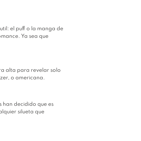
til: el puff o la manga de
romance. Ya sea que
ra alta para revelar solo
azer, o americana.
s han decidido que es
lquier silueta que