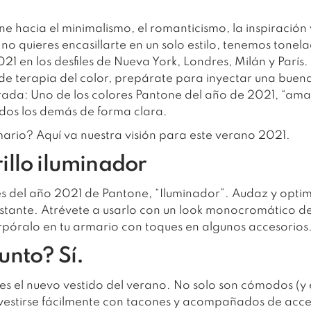
line hacia el minimalismo, el romanticismo, la inspiración 
no quieres encasillarte en un solo estilo, tenemos tonel
 en los desfiles de Nueva York, Londres, Milán y París.
e terapia del color, prepárate para inyectar una buena
da: Uno de los colores Pantone del año de 2021, “amari
odos los demás de forma clara.
mario? Aquí va nuestra visión para este verano 2021.
illo iluminador
es del año 2021 de Pantone, “Iluminador”.
Audaz y optimi
nstante.
Atrévete a usarlo con un look monocromático de l
orpóralo en tu armario con toques en algunos accesorios
unto? Sí.
o es el nuevo vestido del verano.
No solo son cómodos (y 
vestirse fácilmente con tacones y acompañados de acce