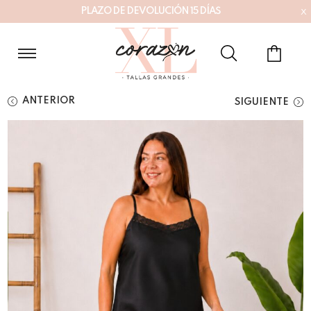
x
P
L
A
Z
O
D
E
D
E
V
O
L
U
C
I
Ó
N
1
5
D
Í
A
S
ANTERIOR
SIGUIENTE