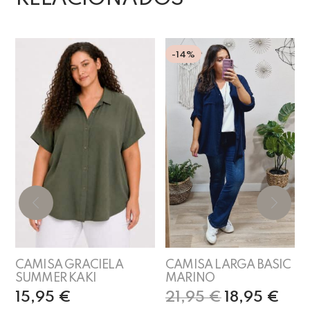
-14%
CAMISA GRACIELA
CAMISA LARGA BASIC
SUMMER KAKI
MARINO
15,95
€
21,95
€
18,95
€