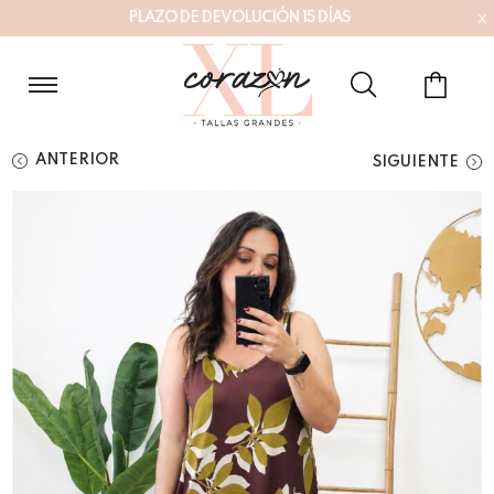
x
P
L
A
Z
O
D
E
D
E
V
O
L
U
C
I
Ó
N
1
5
D
Í
A
S
ANTERIOR
SIGUIENTE