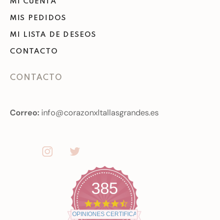
MI CUENTA
MIS PEDIDOS
MI LISTA DE DESEOS
CONTACTO
CONTACTO
Correo:
info@corazonxltallasgrandes.es
385
4
.
OPINIONES CERTIFICADAS
7