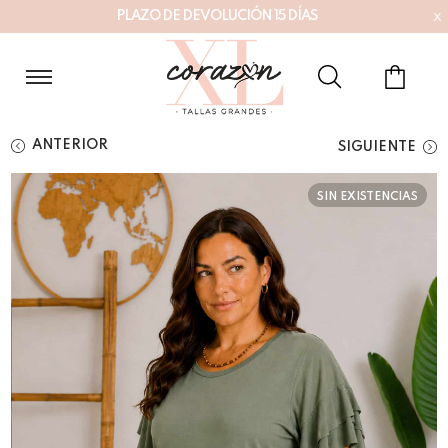
x
P
L
A
Z
O
D
E
D
E
V
O
L
U
C
I
Ó
N
1
5
D
Í
A
S
ANTERIOR
SIGUIENTE
SIN EXISTENCIAS