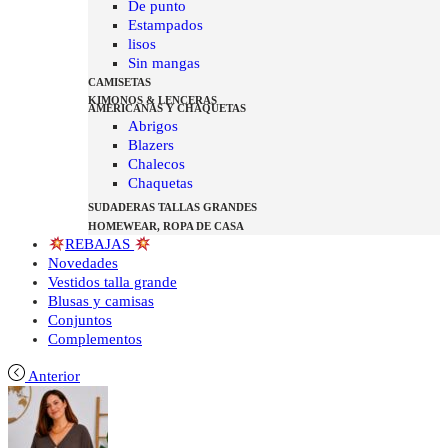
De punto
Estampados
lisos
Sin mangas
CAMISETAS
KIMONOS & LENCERAS
AMERICANAS Y CHAQUETAS
Abrigos
Blazers
Chalecos
Chaquetas
SUDADERAS TALLAS GRANDES
HOMEWEAR, ROPA DE CASA
REBAJAS
Novedades
Vestidos talla grande
Blusas y camisas
Conjuntos
Complementos
Anterior