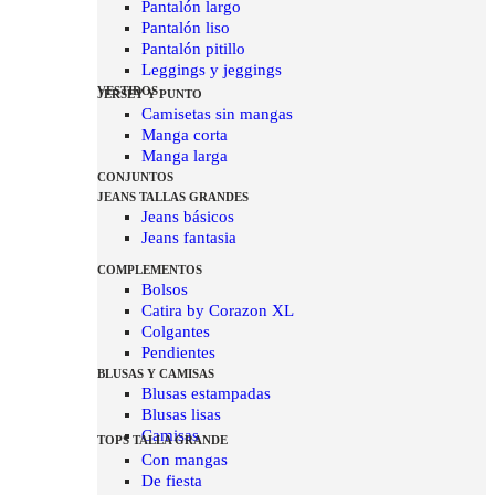
Pantalón largo
Pantalón liso
Pantalón pitillo
Leggings y jeggings
VESTIDOS
JERSEY Y PUNTO
Camisetas sin mangas
Manga corta
Manga larga
CONJUNTOS
JEANS TALLAS GRANDES
Jeans básicos
Jeans fantasia
COMPLEMENTOS
Bolsos
Catira by Corazon XL
Colgantes
Pendientes
BLUSAS Y CAMISAS
Blusas estampadas
Blusas lisas
Camisas
TOPS TALLA GRANDE
Con mangas
De fiesta