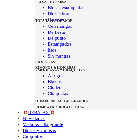
BLUSAS Y CAMISAS
Blusas estampadas
Blusas lisas
Camisas
TOPS TALLA GRANDE
Con mangas
De fiesta
De punto
Estampados
lisos
Sin mangas
CAMISETAS
KIMONOS & LENCERAS
AMERICANAS Y CHAQUETAS
Abrigos
Blazers
Chalecos
Chaquetas
SUDADERAS TALLAS GRANDES
HOMEWEAR, ROPA DE CASA
REBAJAS
Novedades
Vestidos talla grande
Blusas y camisas
Conjuntos