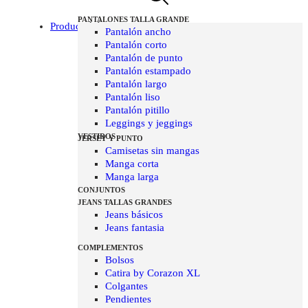
PANTALONES TALLA GRANDE
Producto
Pantalón ancho
Pantalón corto
Pantalón de punto
Pantalón estampado
Pantalón largo
Pantalón liso
Pantalón pitillo
Leggings y jeggings
VESTIDOS
JERSEY Y PUNTO
Camisetas sin mangas
Manga corta
Manga larga
CONJUNTOS
JEANS TALLAS GRANDES
Jeans básicos
Jeans fantasia
COMPLEMENTOS
Bolsos
Catira by Corazon XL
Colgantes
Pendientes