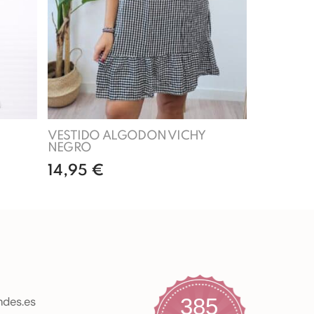
VESTIDO ALGODON VICHY
NEGRO
14,95
€
s
Añadir al carrito
385
ndes.es