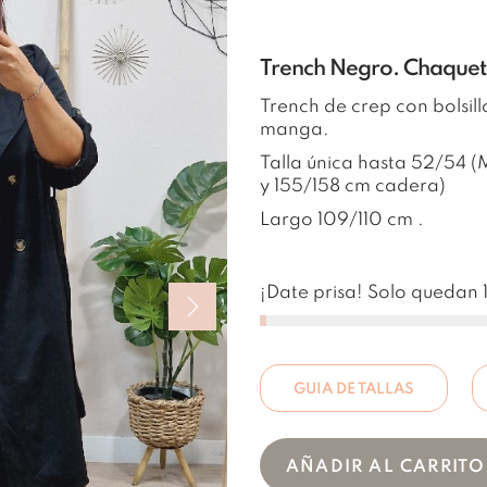
Trench Negro. Chaqueta
Trench de crep con bolsill
manga.
Talla única hasta 52/54 
y 155/158 cm cadera)
Largo 109/110 cm .
¡Date prisa! Solo quedan 1
GUIA DE TALLAS
AÑADIR AL CARRITO