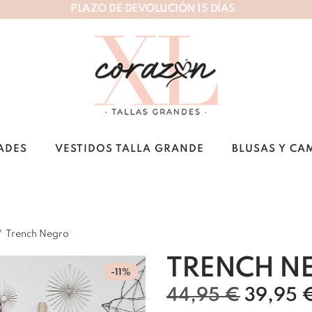
P
L
A
Z
O
D
E
D
E
V
O
L
U
C
I
Ó
N
1
5
D
Í
A
S
ADES
VESTIDOS TALLA GRANDE
BLUSAS Y CA
/
Trench Negro
TRENCH N
-11%
44,95
€
39,95