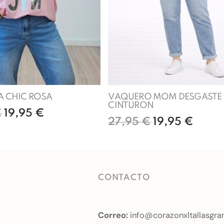
A CHIC ROSA
VAQUERO MOM DESGASTE
CINTURON
€
19,95
€
27,95
€
19,95
€
Añadir al carrito
Seleccionar opcione
CONTACTO
Correo:
info@corazonxltallasgra