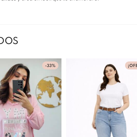
DOS
-33%
¡OF