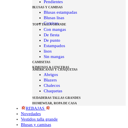
Pendientes
BLUSAS Y CAMISAS
Blusas estampadas
Blusas lisas
Camisas
TOPS TALLA GRANDE
Con mangas
De fiesta
De punto
Estampados
lisos
Sin mangas
CAMISETAS
KIMONOS & LENCERAS
AMERICANAS Y CHAQUETAS
Abrigos
Blazers
Chalecos
Chaquetas
SUDADERAS TALLAS GRANDES
HOMEWEAR, ROPA DE CASA
REBAJAS
Novedades
Vestidos talla grande
Blusas y camisas