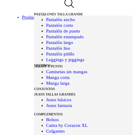
PANTALONES TALLA GRANDE
Producto
Pantalón ancho
Pantalón corto
Pantalón de punto
Pantalón estampado
Pantalón largo
Pantalón liso
Pantalón pitillo
Leggings y jeggings
VESTIDOS
JERSEY Y PUNTO
Camisetas sin mangas
Manga corta
Manga larga
CONJUNTOS
JEANS TALLAS GRANDES
Jeans básicos
Jeans fantasia
COMPLEMENTOS
Bolsos
Catira by Corazon XL
Colgantes