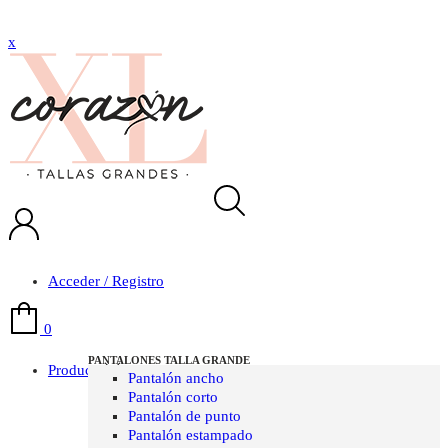
P
L
A
Z
O
D
E
D
E
V
O
L
U
C
I
Ó
N
1
5
D
Í
A
S
x
Acceder / Registro
0
PANTALONES TALLA GRANDE
Producto
Pantalón ancho
Pantalón corto
Pantalón de punto
Pantalón estampado