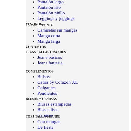
Pantalón largo
Pantalón liso
Pantalón pitillo
Leggings y jeggings
VESTIDOS
JERSEY Y PUNTO
Camisetas sin mangas
Manga corta
Manga larga
CONJUNTOS
JEANS TALLAS GRANDES
Jeans básicos
Jeans fantasia
COMPLEMENTOS
Bolsos
Catira by Corazon XL
Colgantes
Pendientes
BLUSAS Y CAMISAS
Blusas estampadas
Blusas lisas
Camisas
TOPS TALLA GRANDE
Con mangas
De fiesta