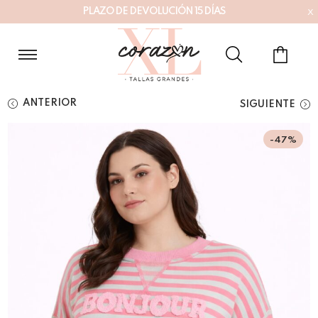
x
P
L
A
Z
O
D
E
D
E
V
O
L
U
C
I
Ó
N
1
5
D
Í
A
S
ANTERIOR
SIGUIENTE
-47%