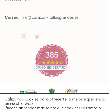
CONTACTO
Correo:
info@corazonxltallasgrandes.es
385
4
.
OPINIONES CERTIFICADAS
7
s
t
a
r
r
a
t
Utilizamos cookies para ofrecerte la mejor experiencia
Copyright ©
2026
Todos losderechos reservados.
i
en nuestra web.
n
Puedes aprender más sobre qué cookies utilizamos o