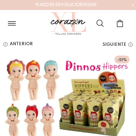
x
E
P
L
A
Z
O
D
E
D
V
O
L
U
C
I
Ó
N
1
5
D
Í
A
S
ANTERIOR
SIGUIENTE
-51%