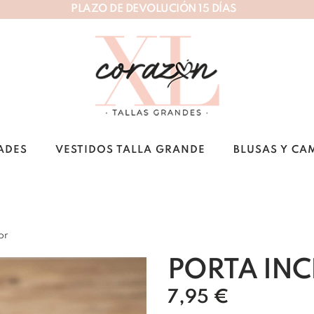
P
L
A
Z
O
D
E
D
E
V
O
L
U
C
I
Ó
N
1
5
D
Í
A
S
ADES
VESTIDOS TALLA GRANDE
BLUSAS Y CA
or
PORTA INC
7,95
€