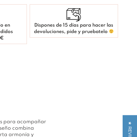
lo en
Dispones de 15 días para hacer las
didos
devoluciones, pide y pruebatelo
 €
as para acompañar
★ REVIEWS
 diseño combina
orta armonía y