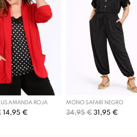
LUS AMANDA ROJA
MONO SAFARI NEGRO
€
14,95
€
34,95
€
31,95
€
Añadir al carrito
Añadir al carrito