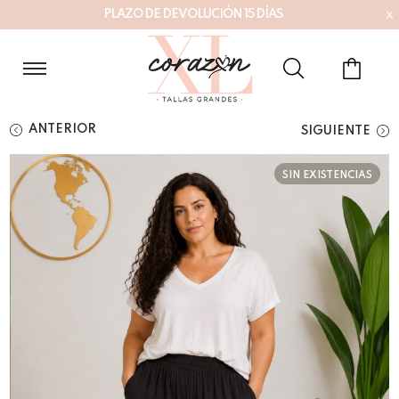
x
P
L
A
Z
O
D
E
D
E
V
O
L
U
C
I
Ó
N
1
5
D
Í
A
S
ANTERIOR
SIGUIENTE
SIN EXISTENCIAS