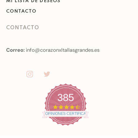
MI LISTA DE DESEOS
CONTACTO
CONTACTO
Correo:
info@corazonxltallasgrandes.es
385
4
.
OPINIONES CERTIFICADAS
7
s
t
a
r