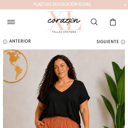
x
P
L
A
Z
O
D
E
D
E
V
O
L
U
C
I
Ó
N
1
5
D
Í
A
S
ANTERIOR
SIGUIENTE