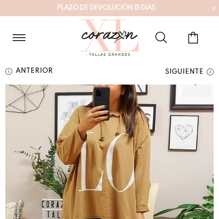
x
P
L
A
Z
O
D
E
D
E
V
O
L
U
C
I
Ó
N
1
5
D
Í
A
S
ANTERIOR
SIGUIENTE