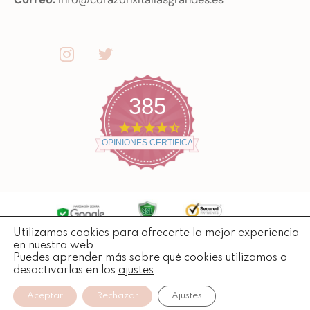
385
4
.
OPINIONES CERTIFICADAS
7
s
t
a
r
r
a
t
Utilizamos cookies para ofrecerte la mejor experiencia
Copyright ©
2026
Todos losderechos reservados.
i
en nuestra web.
n
Puedes aprender más sobre qué cookies utilizamos o
g
desactivarlas en los
ajustes
.
Aceptar
Rechazar
Ajustes