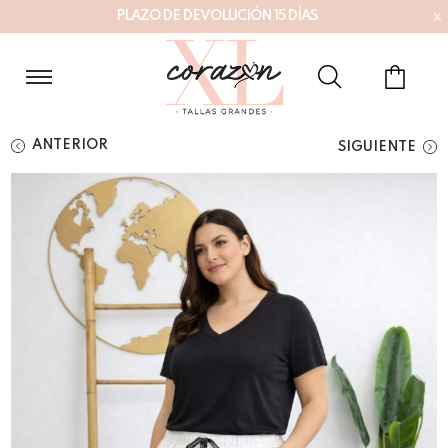
x
P
L
A
Z
O
D
E
D
E
V
O
L
U
C
I
Ó
N
1
5
D
Í
A
S
ANTERIOR
SIGUIENTE