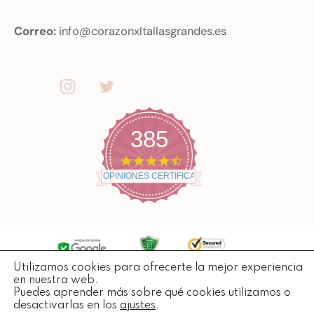
Correo:
info@corazonxltallasgrandes.es
385
4
.
OPINIONES CERTIFICADAS
7
s
t
a
r
r
a
t
Utilizamos cookies para ofrecerte la mejor experiencia
Copyright ©
2026
Todos losderechos reservados.
i
en nuestra web.
n
Puedes aprender más sobre qué cookies utilizamos o
g
desactivarlas en los
ajustes
.