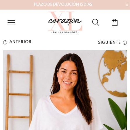
x
P
L
A
Z
O
D
E
D
E
V
O
L
U
C
I
Ó
N
1
5
D
Í
A
S
ANTERIOR
SIGUIENTE