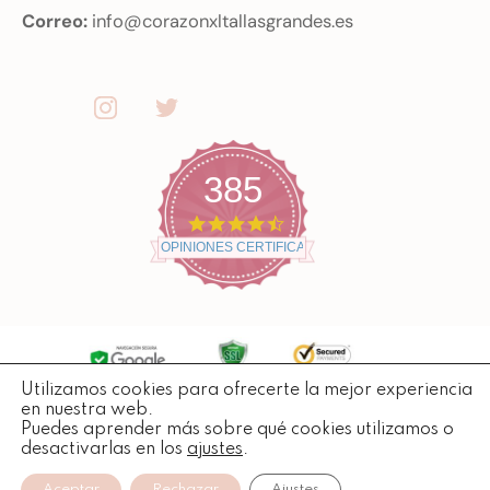
Correo:
info@corazonxltallasgrandes.es
385
4
.
OPINIONES CERTIFICADAS
7
s
t
a
r
r
a
t
Utilizamos cookies para ofrecerte la mejor experiencia
Copyright ©
2026
Todos losderechos reservados.
i
en nuestra web.
n
Puedes aprender más sobre qué cookies utilizamos o
g
desactivarlas en los
ajustes
.
Aceptar
Rechazar
Ajustes