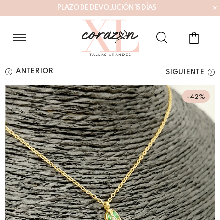
x
P
L
A
Z
O
D
E
D
E
V
O
L
U
C
I
Ó
N
1
5
D
Í
A
S
ANTERIOR
SIGUIENTE
-42%