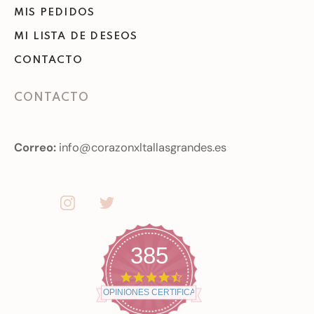
MIS PEDIDOS
MI LISTA DE DESEOS
CONTACTO
CONTACTO
Correo:
info@corazonxltallasgrandes.es
385
4
.
OPINIONES CERTIFICADAS
7
s