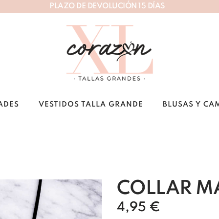
P
L
A
Z
O
D
E
D
E
V
O
L
U
C
I
Ó
N
1
5
D
Í
A
S
ADES
VESTIDOS TALLA GRANDE
BLUSAS Y CA
o
COLLAR M
4,95
€