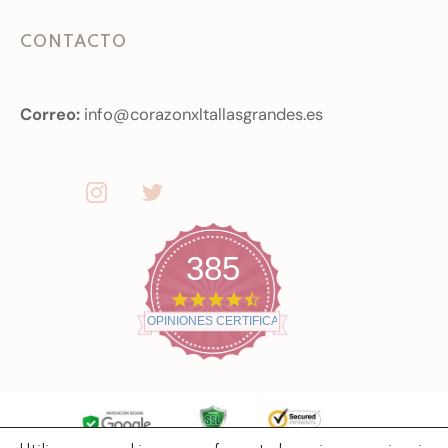
CONTACTO
Correo:
info@corazonxltallasgrandes.es
385
4
.
OPINIONES CERTIFICADAS
7
s
t
a
r
r
a