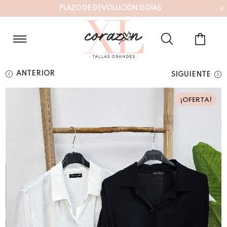
x
P
L
A
Z
O
D
E
D
E
V
O
L
U
C
I
Ó
N
1
5
D
Í
A
S
ANTERIOR
SIGUIENTE
¡OFERTA!