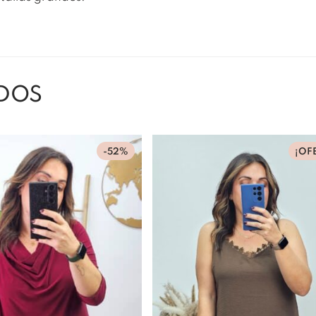
DOS
-52%
¡OF