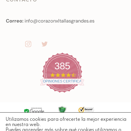
CONTACTO
Correo:
info@corazonxltallasgrandes.es
385
4
.
OPINIONES CERTIFICADAS
7
s
t
a
r
r
a
t
Utilizamos cookies para ofrecerte la mejor experiencia
Copyright ©
2026
Todos losderechos reservados.
i
en nuestra web.
n
Puedes aprender más sobre qué cookies utilizamos o