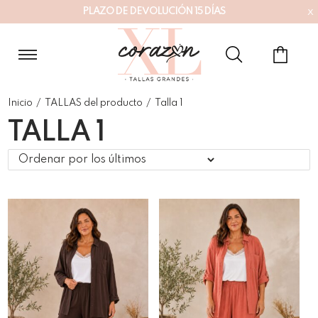
x
P
L
A
Z
O
D
E
D
E
V
O
L
U
C
I
Ó
N
1
5
D
Í
A
S
Inicio
/
TALLAS del producto
/
Talla 1
TALLA 1