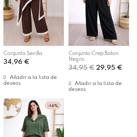
Conjunto Sevilla
Conjunto Crep Boton
Negro
34,96
€
34,95
€
29,95
€
Añadir al carrito
Añadir al carrito
-14%