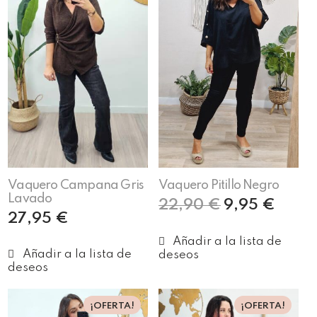
Vaquero Campana Gris
Vaquero Pitillo Negro
Lavado
22,90
€
9,95
€
27,95
€
Seleccionar opciones
Seleccionar opciones
¡OFERTA!
¡OFERTA!