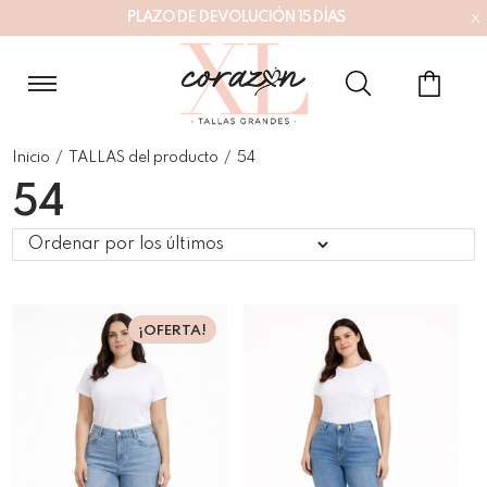
x
P
L
A
Z
O
D
E
D
E
V
O
L
U
C
I
Ó
N
1
5
D
Í
A
S
Inicio
/
TALLAS del producto
/
54
54
¡OFERTA!